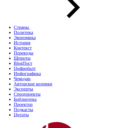
Страны
Политика
Экономика
История
Контекст
Переводы
Шпроты
BlogПост
Цифробалт
Инфографика
Чемодан
Авторские колонки
Эксперты
Спецпроекты
Библиотека
Проектор
Подкасты
Цитаты