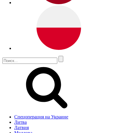
Спецоперация на Украине
Литва
Латвия
Молдова