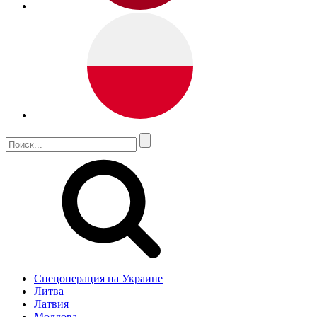
Спецоперация на Украине
Литва
Латвия
Молдова