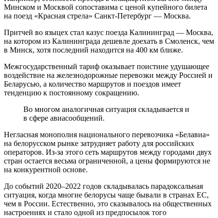
Минском и Москвой сопоставима с ценой купейного билета
на поезд «Красная стрела» Санкт-Петербург — Москва.
Притчей во языцех стал казус поезда Калининград — Москва,
на котором из Калининграда дешевле доехать в Смоленск, чем
в Минск, хотя последний находится на 400 км ближе.
Межгосударственный тариф оказывает поистине удушающее
воздействие на железнодорожные перевозки между Россией и
Беларусью, а количество маршрутов и поездов имеет
тенденцию к постоянному сокращению.
Во многом аналогичная ситуация складывается и
в сфере авиасообщений.
Негласная монополия национального перевозчика «Белавиа»
на белорусском рынке затрудняет работу для российских
операторов. Из-за этого сеть маршрутов между городами двух
стран остается весьма ограниченной, а цены формируются не
на конкурентной основе.
До событий 2020–2022 годов складывалась парадоксальная
ситуация, когда многие белорусы чаще бывали в странах ЕС,
чем в России. Естественно, это сказывалось на общественных
настроениях и стало одной из предпосылок того