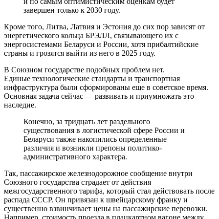
и по самым оптимистическим оценкам будет
завершен только к 2030 году.
Кроме того, Литва, Латвия и Эстония до сих пор зависят от
энергетического кольца БРЭЛЛ, связывающего их с
энергосистемами Беларуси и России, хотя прибалтийские
страны и грозятся выйти из него в 2025 году.
В Союзном государстве подобных проблем нет.
Единые технологические стандарты и транспортная
инфраструктура были сформированы еще в советское время.
Основная задача сейчас — развивать и приумножать это
наследие.
Конечно, за тридцать лет раздельного
существования в логистической сфере России и
Беларуси также накопились определенные
различия и возникли препоны политико-
административного характера.
Так, пассажирское железнодорожное сообщение внутри
Союзного государства страдает от действия
межгосударственного тарифа, который стал действовать после
распада СССР. Он привязан к швейцарскому франку и
существенно взвинчивает цены на пассажирские перевозки.
Например, стоимость проезда в плацкартном вагоне между