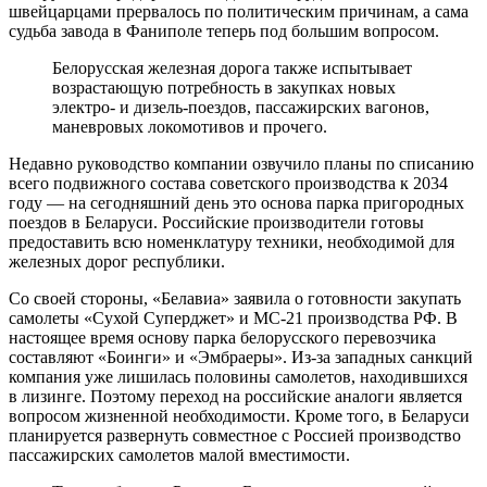
швейцарцами прервалось по политическим причинам, а сама
судьба завода в Фаниполе теперь под большим вопросом.
Белорусская железная дорога также испытывает
возрастающую потребность в закупках новых
электро- и дизель-поездов, пассажирских вагонов,
маневровых локомотивов и прочего.
Недавно руководство компании озвучило планы по списанию
всего подвижного состава советского производства к 2034
году — на сегодняшний день это основа парка пригородных
поездов в Беларуси. Российские производители готовы
предоставить всю номенклатуру техники, необходимой для
железных дорог республики.
Со своей стороны, «Белавиа» заявила о готовности закупать
самолеты «Сухой Суперджет» и МС-21 производства РФ. В
настоящее время основу парка белорусского перевозчика
составляют «Боинги» и «Эмбраеры». Из-за западных санкций
компания уже лишилась половины самолетов, находившихся
в лизинге. Поэтому переход на российские аналоги является
вопросом жизненной необходимости. Кроме того, в Беларуси
планируется развернуть совместное с Россией производство
пассажирских самолетов малой вместимости.