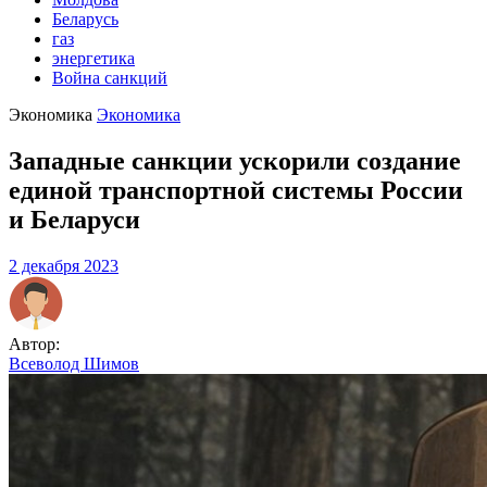
Беларусь
газ
энергетика
Война санкций
Экономика
Экономика
Западные санкции ускорили создание
единой транспортной системы России
и Беларуси
2 декабря 2023
Автор:
Всеволод Шимов