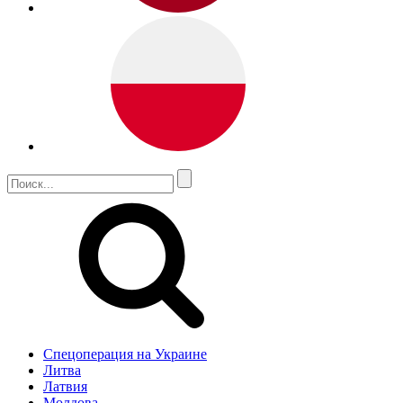
Спецоперация на Украине
Литва
Латвия
Молдова