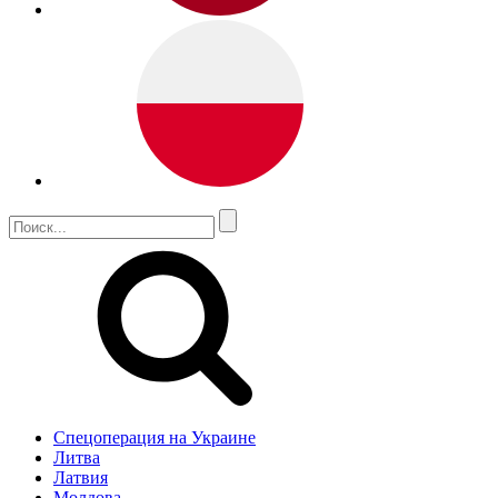
Спецоперация на Украине
Литва
Латвия
Молдова