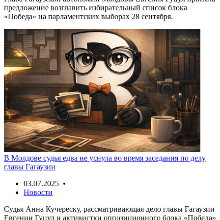
предложение возглавить избирательный список блока
«Победа» на парламентских выборах 28 сентября.
В Молдове судья едва не уснула во время заседания по делу
главы Гагаузии
03.07.2025 •
Новости
Судья Анна Кучереску, рассматривающая дело главы Гагаузии
Евгении Гуцул и активистки оппозиционного блока «Победа»