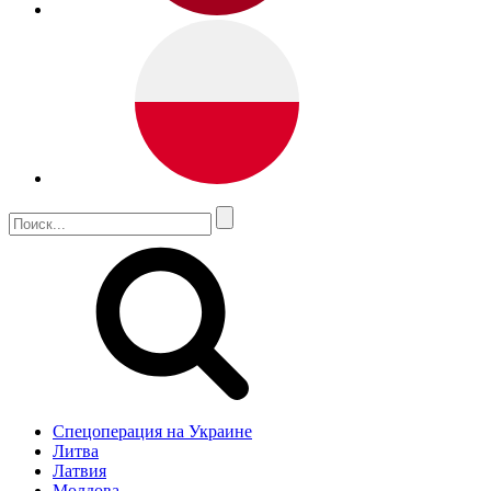
Спецоперация на Украине
Литва
Латвия
Молдова