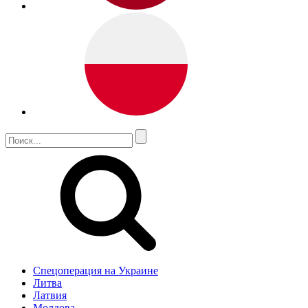
Спецоперация на Украине
Литва
Латвия
Молдова