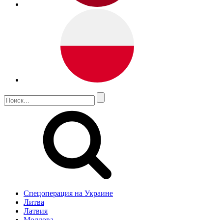
Спецоперация на Украине
Литва
Латвия
Молдова