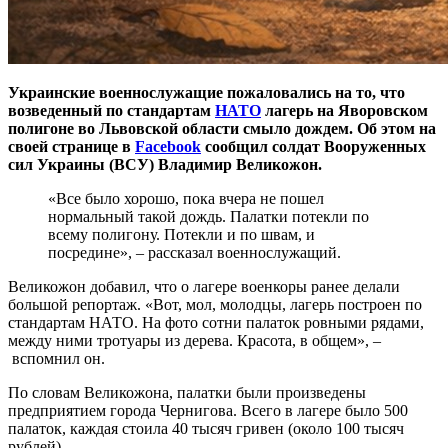
Украинские военнослужащие пожаловались на то, что
возведенный по стандартам
НАТО
лагерь на Яворовском
полигоне во Львовской области смыло дождем. Об этом на
своей странице
в
Facebook
сообщил солдат Вооруженных
сил Украины (ВСУ) Владимир Великожон.
«Все было хорошо, пока вчера не пошел
нормальный такой дождь. Палатки потекли по
всему полигону. Потекли и по швам, и
посредине», – рассказал военнослужащий.
Великожон добавил, что о лагере военкоры ранее делали
большой репортаж. «Вот, мол, молодцы, лагерь построен по
стандартам НАТО. На фото сотни палаток ровными рядами,
между ними тротуары из дерева. Красота, в общем», –
вспомнил он.
По словам Великожона, палатки были произведены
предприятием города Чернигова. Всего в лагере было 500
палаток, каждая стоила 40 тысяч гривен (около 100 тысяч
рублей).