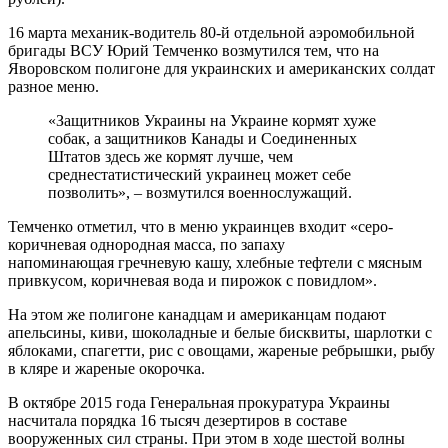
16 марта механик-водитель 80-й отдельной аэромобильной
бригады ВСУ Юрий Темченко возмутился тем, что на
Яворовском полигоне для украинских и американских солдат
разное меню.
«Защитников Украины на Украине кормят хуже
собак, а защитников Канады и Соединенных
Штатов здесь же кормят лучше, чем
среднестатистический украинец может себе
позволить», – возмутился военнослужащий.
Темченко отметил, что в меню украинцев входит «серо-
коричневая однородная масса, по запаху
напоминающая гречневую кашу, хлебные тефтели с мясным
привкусом, коричневая вода и пирожок с повидлом».
На этом же полигоне канадцам и американцам подают
апельсины, киви, шоколадные и белые бисквиты, шарлотки с
яблоками, спагетти, рис с овощами, жареные ребрышки, рыбу
в кляре и жареные окорочка.
В октябре 2015 года Генеральная прокуратура Украины
насчитала порядка 16 тысяч дезертиров в составе
вооруженных сил страны. При этом в ходе шестой волны