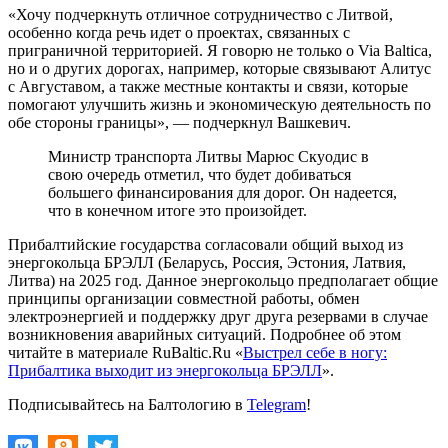
«Хочу подчеркнуть отличное сотрудничество с Литвой,
особенно когда речь идет о проектах, связанных с
приграничной территорией. Я говорю не только о Via Balticа,
но и о других дорогах, например, которые связывают Алитус
с Августавом, а также местные контакты и связи, которые
помогают улучшить жизнь и экономическую деятельность по
обе стороны границы», — подчеркнул Вашкевич.
Министр транспорта Литвы Марюс Скуодис в
свою очередь отметил, что будет добиваться
большего финансирования для дорог. Он надеется,
что в конечном итоге это произойдет.
Прибалтийские государства согласовали общий выход из
энергокольца БРЭЛЛ (Беларусь, Россия, Эстония, Латвия,
Литва) на 2025 год. Данное энергокольцо предполагает общие
принципы организации совместной работы, обмен
электроэнергией и поддержку друг друга резервами в случае
возникновения аварийных ситуаций. Подробнее об этом
читайте в материале RuBaltic.Ru «
Выстрел себе в ногу:
Прибалтика выходит из энергокольца БРЭЛЛ
».
Подписывайтесь на Балтологию в
Telegram
!