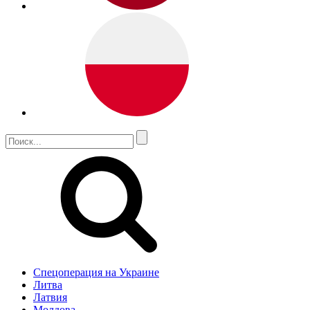
Спецоперация на Украине
Литва
Латвия
Молдова