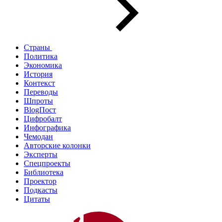
Страны
Политика
Экономика
История
Контекст
Переводы
Шпроты
BlogПост
Цифробалт
Инфографика
Чемодан
Авторские колонки
Эксперты
Спецпроекты
Библиотека
Проектор
Подкасты
Цитаты