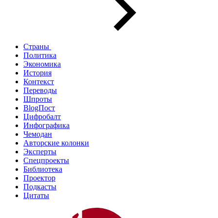
Страны
Политика
Экономика
История
Контекст
Переводы
Шпроты
BlogПост
Цифробалт
Инфографика
Чемодан
Авторские колонки
Эксперты
Спецпроекты
Библиотека
Проектор
Подкасты
Цитаты