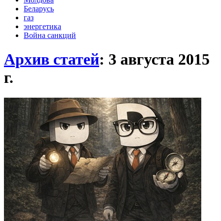
Беларусь
газ
энергетика
Война санкций
Архив статей
: 3 августа 2015
г.