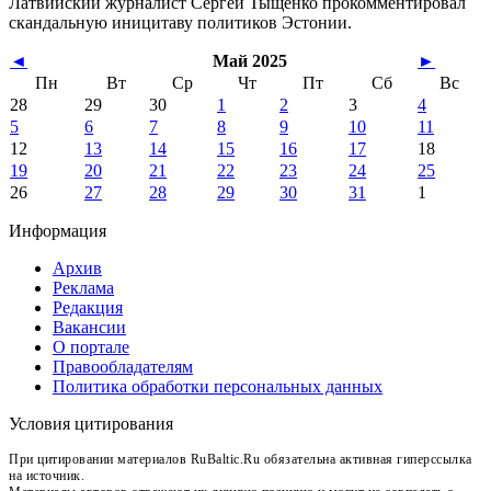
Латвийский журналист Сергей Тыщенко прокомментировал
скандальную иницитаву политиков Эстонии.
◄
Май 2025
►
Пн
Вт
Ср
Чт
Пт
Сб
Вс
28
29
30
1
2
3
4
5
6
7
8
9
10
11
12
13
14
15
16
17
18
19
20
21
22
23
24
25
26
27
28
29
30
31
1
Информация
Архив
Реклама
Редакция
Вакансии
О портале
Правообладателям
Политика обработки персональных данных
Условия цитирования
При цитировании материалов RuBaltic.Ru обязательна активная гиперссылка
на источник.