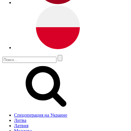
Спецоперация на Украине
Литва
Латвия
Молдова