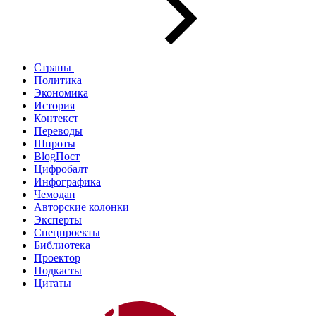
Страны
Политика
Экономика
История
Контекст
Переводы
Шпроты
BlogПост
Цифробалт
Инфографика
Чемодан
Авторские колонки
Эксперты
Спецпроекты
Библиотека
Проектор
Подкасты
Цитаты