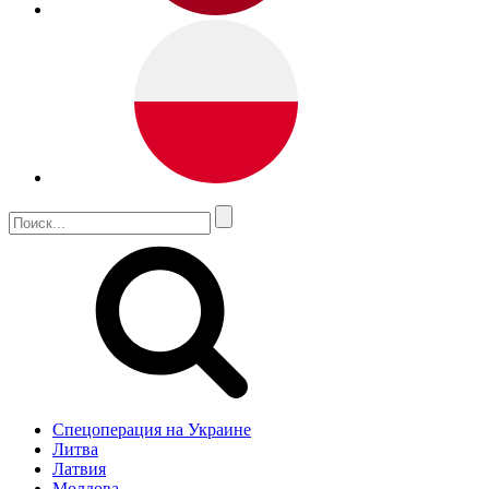
Спецоперация на Украине
Литва
Латвия
Молдова