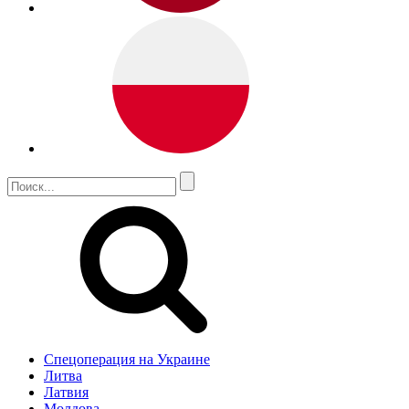
Спецоперация на Украине
Литва
Латвия
Молдова