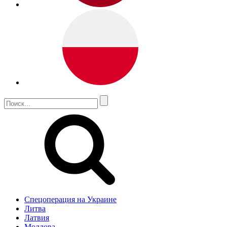
Спецоперация на Украине
Литва
Латвия
Молдова