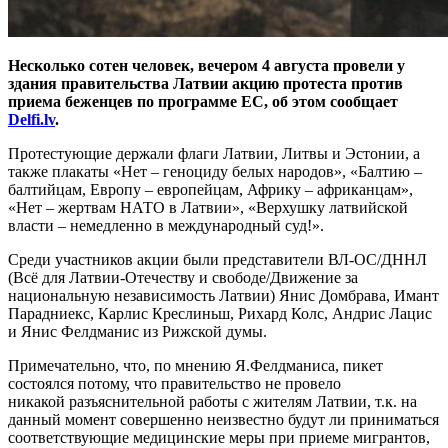
Несколько сотен человек, вечером 4 августа провели у
здания правительства Латвии акцию протеста против
приема беженцев по программе ЕС, об этом сообщает
Delfi.lv
.
Протестующие держали флаги Латвии, Литвы и Эстонии, а
также плакаты «Нет – геноциду белых народов», «Балтию –
балтийцам, Европу – европейцам, Африку – африканцам»,
«Нет – жертвам НАТО в Латвии», «Верхушку латвийской
власти – немедленно в международный суд!».
Среди участников акции были представители ВЛ-ОС/ДННЛ
(Всё для Латвии-Отечеству и свободе/Движение за
национальную независимость Латвии) Янис Домбрава, Имант
Парадниекс, Карлис Креслиньш, Рихард Колс, Андрис Лацис
и Янис Фелдманис из Рижской думы.
Примечательно, что, по мнению Я.Фелдманиса, пикет
состоялся потому, что правительство не провело
никакой разъяснительной работы с жителям Латвии, т.к. на
данный момент совершенно неизвестно будут ли приниматься
соответствующие медицинские меры при приеме мигрантов,