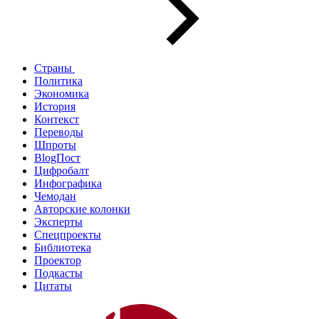
Страны
Политика
Экономика
История
Контекст
Переводы
Шпроты
BlogПост
Цифробалт
Инфографика
Чемодан
Авторские колонки
Эксперты
Спецпроекты
Библиотека
Проектор
Подкасты
Цитаты