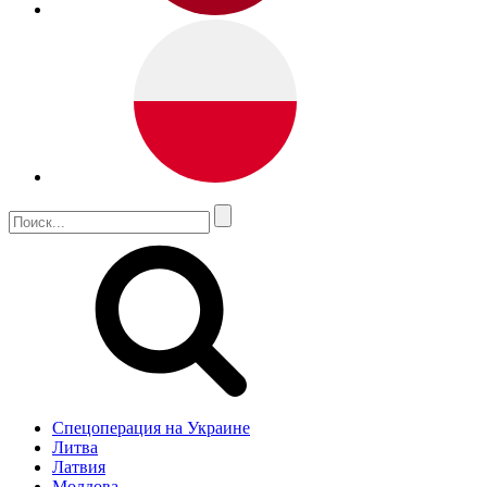
Спецоперация на Украине
Литва
Латвия
Молдова