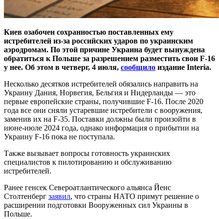
Киев озабочен сохранностью поставленных ему
истребителей из-за российских ударов по украинским
аэродромам. По этой причине Украина будет вынуждена
обратиться к Польше за разрешением разместить свои F-16
у нее. Об этом в четверг, 4 июля,
сообщило
издание Interia.
Несколько десятков истребителей обязались направить на
Украину Дания, Норвегия, Бельгия и Нидерланды — это
первые европейские страны, получившие F-16. После 2020
года все они сняли устаревшие истребители с вооружения,
заменив их на F-35. Поставки должны были произойти в
июне-июле 2024 года, однако информация о прибытии на
Украину F-16 пока не поступала.
Также вызывает вопросы готовность украинских
специалистов к пилотированию и обслуживанию
истребителей.
Ранее генсек Североатлантического альянса Йенс
Столтенберг
заявил
, что страны НАТО примут решение о
расширении подготовки Вооруженных сил Украины в
Польше.