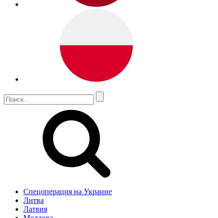
Спецоперация на Украине
Литва
Латвия
Молдова