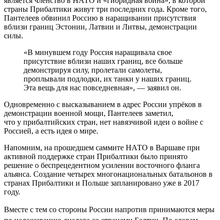
является членство в НАТО и «гибридная война», в которой
страны Прибалтики живут три последних года. Кроме того,
Пантелеев обвинил Россию в наращивании присутствия
вблизи границ Эстонии, Латвии и Литвы, демонстрации
силы.
«В минувшем году Россия наращивала свое
присутствие вблизи наших границ, все больше
демонстрируя силу, пролетали самолеты,
проплывали подлодки, их танки у наших границ.
Эта вещь для нас повседневная», — заявил он.
Одновременно с высказыванием в адрес России упрёков в
демонстрации военной мощи, Пантелеев заметил,
что у прибалтийских стран, нет навязчивой идеи о войне с
Россией, а есть идея о мире.
Напомним, на прошедшем саммите НАТО в Варшаве при
активной поддержке стран Прибалтики было принято
решение о беспрецедентном усилении восточного фланга
альянса. Создание четырех многонациональных батальонов в
странах Прибалтики и Польше запланировано уже в 2017
году.
Вместе с тем со стороны России напротив принимаются меры