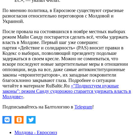
ЕС», — указал Филат.
По мнению политика, в Евросоюзе существуют серьезные
разногласия относительно переговоров с Молдовой и
Украиной.
После провала на состоявшихся в ноябре местных выборах
режим Майи Санду постарается сделать всё, чтобы удержать
власть в Молдове. Первый шаг уже совершен:
партия «Действие и солидарность» (PAS) вносит правки в
Кодекс о выборах, позволяющий президенту подольше
задержаться в своем кресле. Можно не сомневаться, что
вскоре последуют новые запретительные меры в отношении
оппозиции, ведь на все, даже самые антиконституционные
законы «евроинтеграторов», их западные покровители
благосклонно закрывают глаза. Подробнее о ситуации
читайте в материале RuBaltic.Ru
«"Подрихтуем нужные
законы": режим Санду судорожно старается удержать власть в
Молдове»
.
Подписывайтесь на Балтологию в
Telegram
!
Молдова - Евросоюз