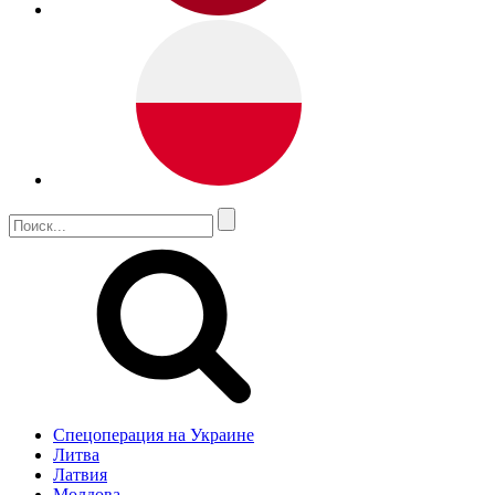
Спецоперация на Украине
Литва
Латвия
Молдова