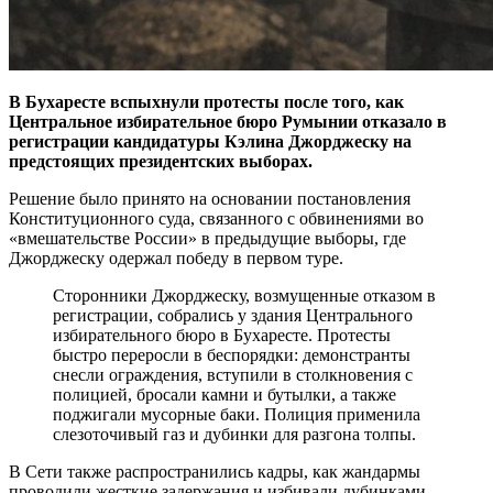
В Бухаресте вспыхнули протесты после того, как
Центральное избирательное бюро Румынии отказало в
регистрации кандидатуры Кэлина Джорджеску на
предстоящих президентских выборах.
Решение было принято на основании постановления
Конституционного суда, связанного с обвинениями во
«вмешательстве России» в предыдущие выборы, где
Джорджеску одержал победу в первом туре.
Сторонники Джорджеску, возмущенные отказом в
регистрации, собрались у здания Центрального
избирательного бюро в Бухаресте. Протесты
быстро переросли в беспорядки: демонстранты
снесли ограждения, вступили в столкновения с
полицией, бросали камни и бутылки, а также
поджигали мусорные баки. Полиция применила
слезоточивый газ и дубинки для разгона толпы.
В Сети также распространились кадры, как жандармы
проводили жесткие задержания и избивали дубинками