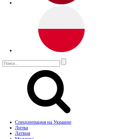
Спецоперация на Украине
Литва
Латвия
Молдова