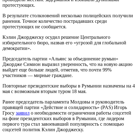
протестующих.
В результате столкновений несколько полицейских получили
ранения. Точное количество пострадавших среди
протестующих не сообщается.
Кэлин Джорджеску осудил решение Центрального
избирательного бюро, назвав его «угрозой для глобальной
демократии».
Председатель партии «Альянс за объединение румын»
Джoрдже Симион выразил уверенность, что на новую акцию
выйдет еще больше людей, отметив, что почти 99%
участников — мирные граждане.
Повторные президентские выборы в Румынии назначены на 4
мая с возможным вторым туром 18 мая.
Ранее председатель парламента Молдовы и руководитель
правящей партии «Действие и солидарность» (PAS) Игорь
Гросу
заявил
о необходимости ограничения работы соцсетей
на фоне президентских выборов в Румынии, где лидером
первого тура стал завоевавший популярность с помощью
соцсетей политик Кэлин Джорджеску.