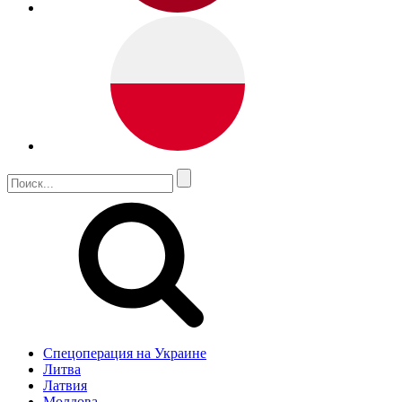
Спецоперация на Украине
Литва
Латвия
Молдова