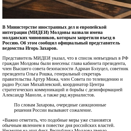
В Министерстве иностранных дел и европейской
интеграции (МИДЕИ) Молдовы назвали имена
молдавских чиновников, которым запретили въезд в
Россию. Об этом сообщил официальный представитель
ведомства Игорь Захаров.
Представитель МИДЕИ указал, что в список невъездных в РФ
граждан Молдовы были внесены: глава кабинета президента,
член Высшего совета безопасности Адриан Бэлуцел, советник
президента Ольга Рошка, генеральный секретарь
правительства Артур Мижа, член Совета по телевидению и
радио Руслан Михайлевский, координатор Центра
стратегических коммуникаций и борьбы с дезинформацией
Александр Маноли, а также ряд журналистов.
По словам Захарова, очередные санкционные
решения России вызывают сожаление.
«Важно отметить, что подобные меры уже становятся
обычным явлением в повестке дня российских властей.
Несмотря на этот факт, Республика Молдова твердо