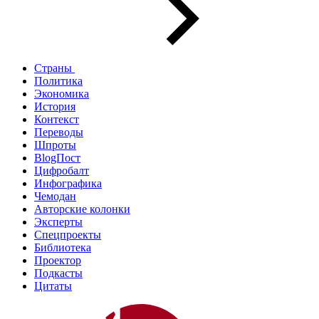
Страны
Политика
Экономика
История
Контекст
Переводы
Шпроты
BlogПост
Цифробалт
Инфографика
Чемодан
Авторские колонки
Эксперты
Спецпроекты
Библиотека
Проектор
Подкасты
Цитаты