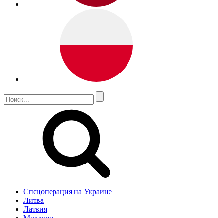
Спецоперация на Украине
Литва
Латвия
Молдова