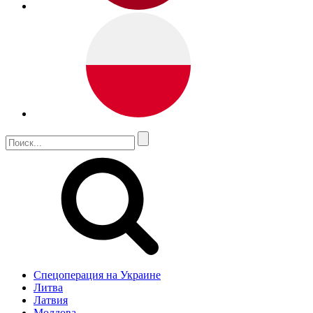
Спецоперация на Украине
Литва
Латвия
Молдова