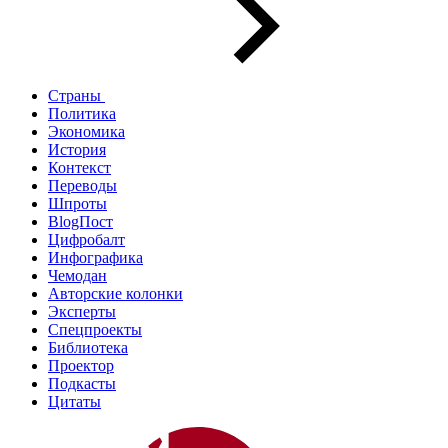
Страны
Политика
Экономика
История
Контекст
Переводы
Шпроты
BlogПост
Цифробалт
Инфографика
Чемодан
Авторские колонки
Эксперты
Спецпроекты
Библиотека
Проектор
Подкасты
Цитаты