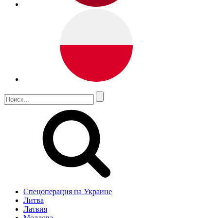
Спецоперация на Украине
Литва
Латвия
Молдова