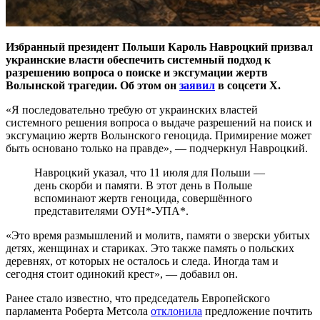
Избранный президент Польши Кароль Навроцкий призвал
украинские власти обеспечить системный подход к
разрешению вопроса о поиске и эксгумации жертв
Волынской трагедии. Об этом он
заявил
в соцсети X.
«Я последовательно требую от украинских властей
системного решения вопроса о выдаче разрешений на поиск и
эксгумацию жертв Волынского геноцида. Примирение может
быть основано только на правде», — подчеркнул Навроцкий.
Навроцкий указал, что 11 июля для Польши —
день скорби и памяти. В этот день в Польше
вспоминают жертв геноцида, совершённого
представителями ОУН*-УПА*.
«Это время размышлений и молитв, памяти о зверски убитых
детях, женщинах и стариках. Это также память о польских
деревнях, от которых не осталось и следа. Иногда там и
сегодня стоит одинокий крест», — добавил он.
Ранее стало известно, что председатель Европейского
парламента Роберта Метсола
отклонила
предложение почтить