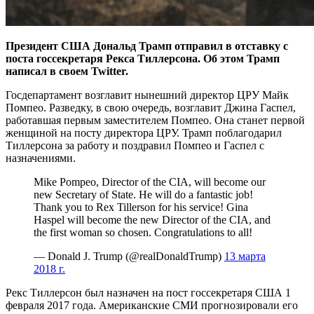
Президент США Дональд Трамп отправил в отставку с
поста госсекретаря Рекса Тиллерсона. Об этом Трамп
написал в своем Twitter.
Госдепартамент возглавит нынешний директор ЦРУ Майк
Помпео. Разведку, в свою очередь, возглавит Джина Гаспел,
работавшая первым заместителем Помпео. Она станет первой
женщиной на посту директора ЦРУ. Трамп поблагодарил
Тиллерсона за работу и поздравил Помпео и Гаспел с
назначениями.
Mike Pompeo, Director of the CIA, will become our
new Secretary of State. He will do a fantastic job!
Thank you to Rex Tillerson for his service! Gina
Haspel will become the new Director of the CIA, and
the first woman so chosen. Congratulations to all!
— Donald J. Trump (@realDonaldTrump)
13 марта
2018 г.
Рекс Тиллерсон был назначен на пост госсекретаря США 1
февраля 2017 года. Американские СМИ прогнозировали его