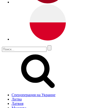
Спецоперация на Украине
Литва
Латвия
Молдова