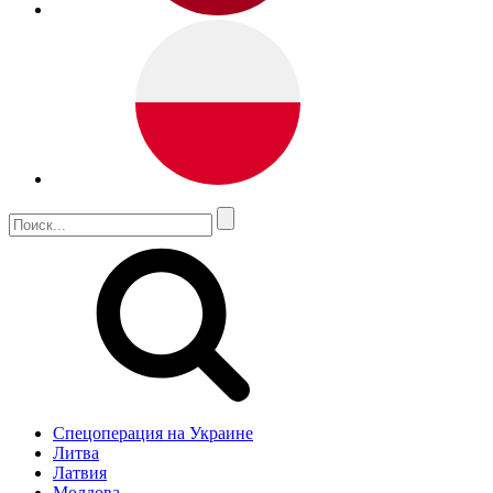
Спецоперация на Украине
Литва
Латвия
Молдова