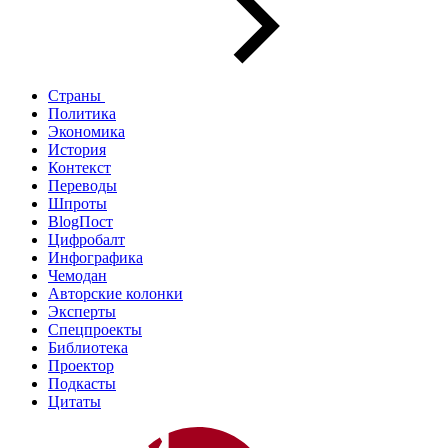
Страны
Политика
Экономика
История
Контекст
Переводы
Шпроты
BlogПост
Цифробалт
Инфографика
Чемодан
Авторские колонки
Эксперты
Спецпроекты
Библиотека
Проектор
Подкасты
Цитаты