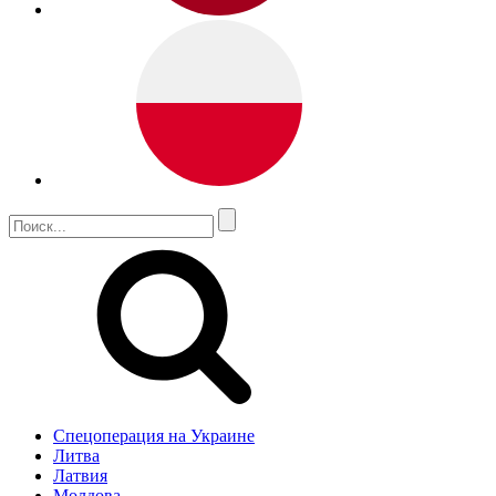
Спецоперация на Украине
Литва
Латвия
Молдова