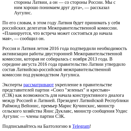
стороны Латвии, а он — со стороны России. Мы с
ним хорошо понимаем друг дуга», — рассказал
Аугулис.
По его словам, в этом году Латвия будет принимать у себя
российских делегатов Межправительственной комиссии.
«Планируется, что встреча может состояться до начала
мая», — сообщил он.
Россия и Латвия летом 2016 года подтвердили необходимость
активизации работы двусторонней Межправительственной
комиссии, которая не собиралась с ноября 2013 года. В
середине августа 2016 года правительство Латвии утвердило
состав Латвийско-российской межправительственной
комиссии под руководством Аугулиса.
Эксперты
рассматривают
укрепление в правительстве
представителей партии «Союз "зеленых" и крестьян»
(СЗК) как возможность для начала конструктивного диалога
между Россией и Латвией. Президент Латвийской Республики
Раймонд Вейонис, премьер Марис Кучинскис, министр
сельского хозяйства Янис Дуклавс, министр сообщения Улдис
Аугулис — члены партии СЗК.
Подписывайтесь на Балтологию в
Telegram
!