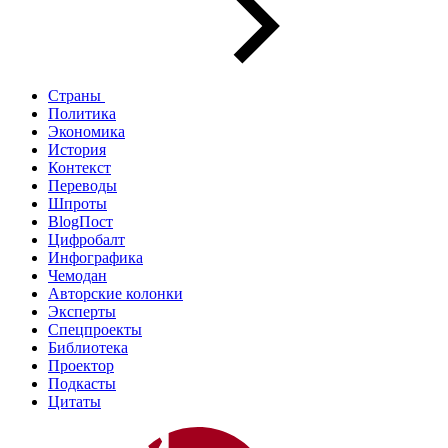
Страны
Политика
Экономика
История
Контекст
Переводы
Шпроты
BlogПост
Цифробалт
Инфографика
Чемодан
Авторские колонки
Эксперты
Спецпроекты
Библиотека
Проектор
Подкасты
Цитаты