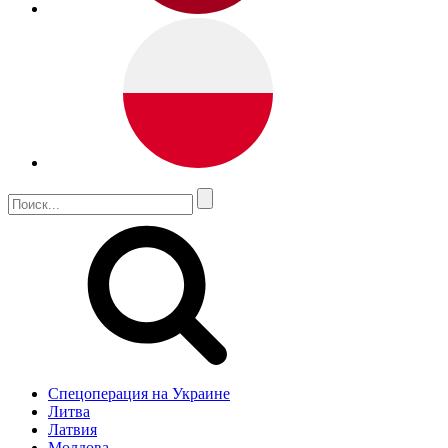
Спецоперация на Украине
Литва
Латвия
Молдова