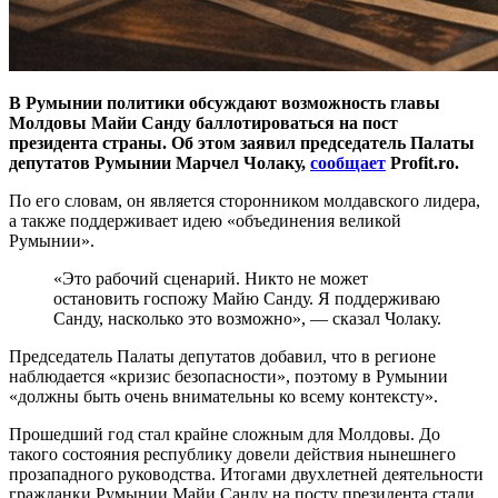
В Румынии политики обсуждают возможность главы
Молдовы Майи Санду баллотироваться на пост
президента страны. Об этом заявил председатель Палаты
депутатов Румынии Марчел Чолаку,
сообщает
Profit.ro.
По его словам, он является сторонником молдавского лидера,
а также поддерживает идею «объединения великой
Румынии».
«Это рабочий сценарий. Никто не может
остановить госпожу Майю Санду. Я поддерживаю
Санду, насколько это возможно», — сказал Чолаку.
Председатель Палаты депутатов добавил, что в регионе
наблюдается «кризис безопасности», поэтому в Румынии
«должны быть очень внимательны ко всему контексту».
Прошедший год стал крайне сложным для Молдовы. До
такого состояния республику довели действия нынешнего
прозападного руководства. Итогами двухлетней деятельности
гражданки Румынии Майи Санду на посту президента стали