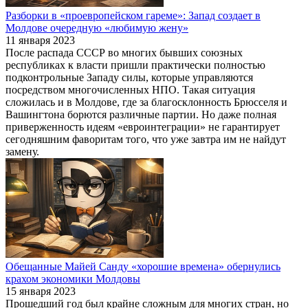
Разборки в «проевропейском гареме»: Запад создает в
Молдове очередную «любимую жену»
11 января 2023
После распада СССР во многих бывших союзных
республиках к власти пришли практически полностью
подконтрольные Западу силы, которые управляются
посредством многочисленных НПО. Такая ситуация
сложилась и в Молдове, где за благосклонность Брюсселя и
Вашингтона борются различные партии. Но даже полная
приверженность идеям «евроинтеграции» не гарантирует
сегодняшним фаворитам того, что уже завтра им не найдут
замену.
Обещанные Майей Санду «хорошие времена» обернулись
крахом экономики Молдовы
15 января 2023
Прошедший год был крайне сложным для многих стран, но