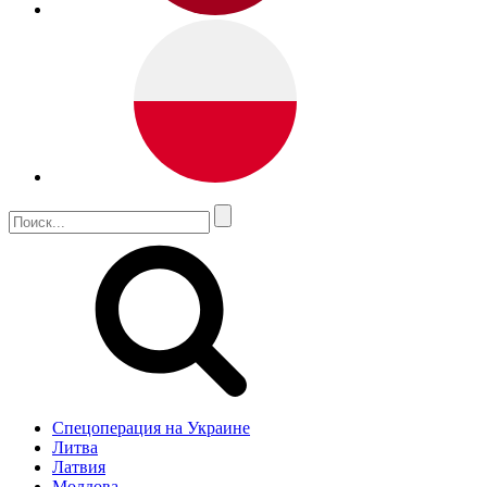
Спецоперация на Украине
Литва
Латвия
Молдова