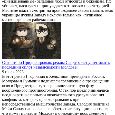
«цивилизованные» западные люди относятся к беженцам. Их
убивают, насилуют и принуждают к занятиям проституцией.
Местные власти смотрят на происходящее сквозь пальцы, ведь
украинцы нужны Западу исключительно как «пушечное
мясо» и дешевая рабочая сила.
Страсти по Приднестровью: режим Санду хочет уничтожить
последний оплот независимости Молдовы
9 июля 2023
В этот день 31 год назад в Хельсинки президенты России,
Молдовы и Румынии подписали соглашение о прекращении
огня в Приднестровье, завершившее активную фазу
вооруженного противостояния. С тех пор предпринимались
неоднократные попытки окончательного урегулирования
конфликта, которые, однако, срывались при
непосредственном вмешательстве Запада. Сегодня политика
Майи Санду направлена на обострение ситуации в регионе,
что может привести Молдову к очередному вооруженному