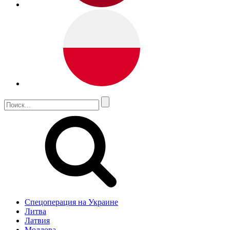
Спецоперация на Украине
Литва
Латвия
Молдова