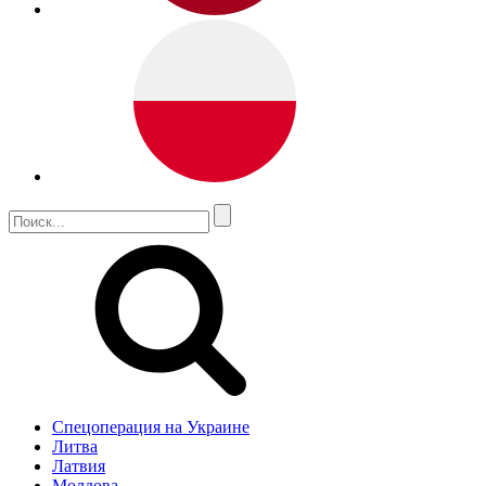
Спецоперация на Украине
Литва
Латвия
Молдова