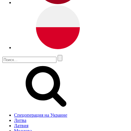
Спецоперация на Украине
Литва
Латвия
Молдова