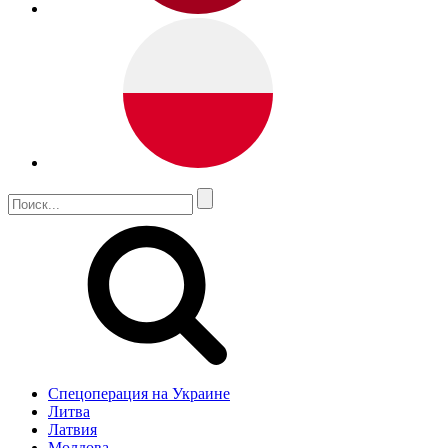
Спецоперация на Украине
Литва
Латвия
Молдова