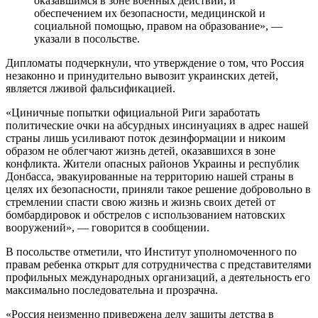
оказавшимся в зоне военных действий, и
обеспечением их безопасности, медицинской и
социальной помощью, правом на образование», —
указали в посольстве.
Дипломаты подчеркнули, что утверждение о том, что Россия
незаконно и принудительно вывозит украинских детей,
является лживой фальсификацией.
«Циничные попытки официальной Риги заработать
политические очки на абсурдных инсинуациях в адрес нашей
страны лишь усиливают поток дезинформации и никоим
образом не облегчают жизнь детей, оказавшихся в зоне
конфликта. Жители опасных районов Украины и республик
Донбасса, эвакуированные на территорию нашей страны в
целях их безопасности, приняли такое решение добровольно в
стремлении спасти свою жизнь и жизнь своих детей от
бомбардировок и обстрелов с использованием натовских
вооружений», — говорится в сообщении.
В посольстве отметили, что Институт уполномоченного по
правам ребенка открыт для сотрудничества с представителями
профильных международных организаций, а деятельность его
максимально последовательна и прозрачна.
«Россия неизменно привержена делу защиты детства в