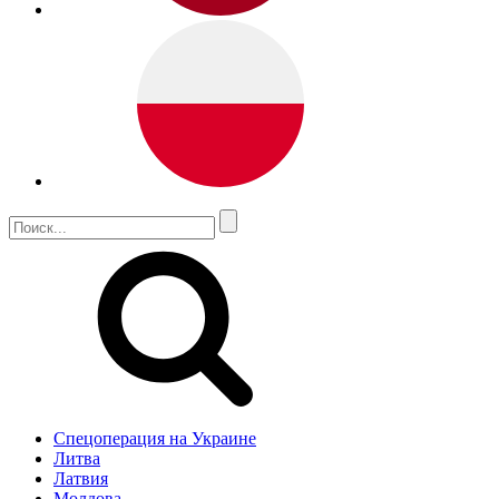
Спецоперация на Украине
Литва
Латвия
Молдова