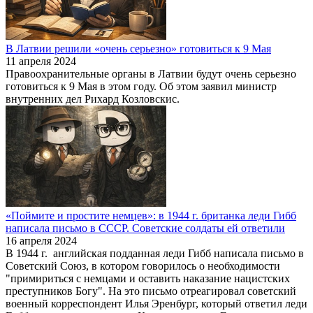
В Латвии решили «очень серьезно» готовиться к 9 Мая
11 апреля 2024
Правоохранительные органы в Латвии будут очень серьезно
готовиться к 9 Мая в этом году. Об этом заявил министр
внутренних дел Рихард Козловскис.
«Поймите и простите немцев»: в 1944 г. британка леди Гибб
написала письмо в СССР. Советские солдаты ей ответили
16 апреля 2024
В 1944 г. английская подданная леди Гибб написала письмо в
Советский Союз, в котором говорилось о необходимости
"примириться с немцами и оставить наказание нацистских
преступников Богу". На это письмо отреагировал советский
военный корреспондент Илья Эренбург, который ответил леди