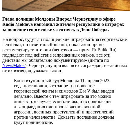
Глава полиции Молдовы Виорел Чернэуцяну в эфире
Radio Moldova напомнил жителям республики о штрафах
за ношение георгиевских ленточек в День Победы.
На вопрос, будут ли полицейские штрафовать за георгиевские
ленточки, он ответил: «Конечно, пока закон прямо
регламентирует, что они (ленточки — прим. RuBaltic.Ru)
подпадают под действие запрещенных знаков, все эти
действия мы обязательно документируем» (цитата по
NewsMaker
). Чернэуцяну призвал всех сограждан, независимо
от их взглядов, уважать закон.
Конституционный суд Молдовы 11 апреля 2023
года постановил, что запрет на ношение
георгиевской ленты и символов Z и V был введен
легально. Вместе с тем штрафовать за это можно
лишь в том случае, если они были использованы
для оправдания или прославления военной
агрессии, военных преступлений и преступлений
против человечества. Доказать последнее должны
будут полицейские.