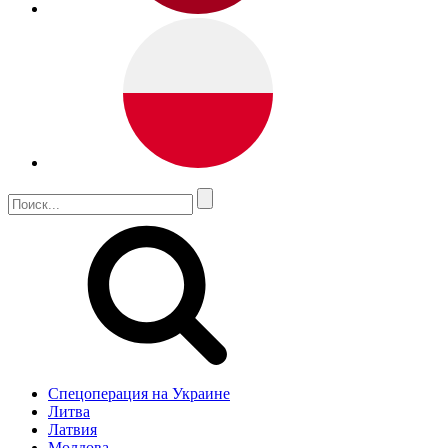
Спецоперация на Украине
Литва
Латвия
Молдова