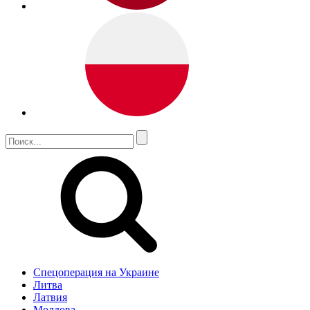
Спецоперация на Украине
Литва
Латвия
Молдова