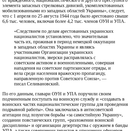
от враждебного, националистического и другого преступного
элемента запасных стрелковых дивизий, укомплектованных
мобилизованными из западных областей Украины», следует,
что с 1 апреля по 25 августа 1944 года было арестовано свыше
6,6 тыс. человек, включая более 4,2 тыс. членов ОУН и УПА.
«Следствием по делам арестованных украинских
националистов установлено, что значительная
часть их, проживая в период немецкой оккупации
в западных областях Украины и являясь
участниками Организации украинских
националистов, зверски расправлялась с
советским активом и военнопленными, совершая
нападения на советские партизанские отряды, и
вела среди населения вражескую пропаганду,
направленную против Советского Союза», —
писал Селивановский.
По его данным, главари ОУН и УПА поручили своим
подчиненным поступать на воинскую службу и «создавать в
воинских частях националистические группы для проведения
подрывной работы». Она заключалась в антисоветской
агитации под лозунгом борьбы «за самостийную Украину»,
создании повстанческих групп, «разложении воинской
дисциплины» и организации дезертирства с оружием в банды
УПА, а также совершении терактов в отношении офицеров.