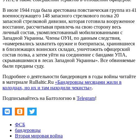
В июле 1944 года была арестована повстанческая группа из 41
военнослужащего 148 запасного стрелкового полка 20
запасной стрелковой дивизии, которая готовила вооруженное
восстание, рассчитывая привлечь на свою сторону весь
личный состав, укомплектованный мобилизованными с
Западной Украины. Члены ОУН, по данным следствия,
«намеревались захватить оружие и боеприпасы, хранившиеся
в близлежащих воинских складах, уничтожить офицерский
состав полка, а затем уйти на соединение с бандами УПА,
скрывавшимися в лесах Западной Украины». Все обвиняемые
были преданы суду.
Подробнее о деятельности бандеровцев в годы войны читайте
в материале RuBaltic.Ru
«Бандеровцы месяцами жили в
колодцах, но их и там находили чекисты»
.
Подписывайтесь на Балтологию в
Telegram
!
ФСБ
бандеровцы
Вторая мировая война