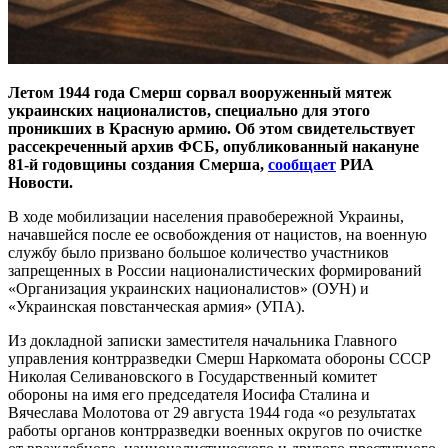
Летом 1944 года Смерш сорвал вооруженный мятеж
украинских националистов, специально для этого
проникших в Красную армию. Об этом свидетельствует
рассекреченный архив ФСБ, опубликованный накануне
81-й годовщины создания Смерша,
сообщает
РИА
Новости.
В ходе мобилизации населения правобережной Украины,
начавшейся после ее освобождения от нацистов, на военную
службу было призвано большое количество участников
запрещенных в России националистических формирований
«Организация украинских националистов» (ОУН) и
«Украинская повстанческая армия» (УПА).
Из докладной записки заместителя начальника Главного
управления контрразведки Смерш Наркомата обороны СССР
Николая Селивановского в Государственный комитет
обороны на имя его председателя Иосифа Сталина и
Вячеслава Молотова от 29 августа 1944 года «о результатах
работы органов контрразведки военных округов по очистке