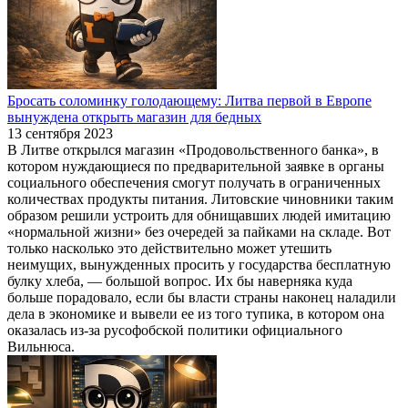
Бросать соломинку голодающему: Литва первой в Европе
вынуждена открыть магазин для бедных
13 сентября 2023
В Литве открылся магазин «Продовольственного банка», в
котором нуждающиеся по предварительной заявке в органы
социального обеспечения смогут получать в ограниченных
количествах продукты питания. Литовские чиновники таким
образом решили устроить для обнищавших людей имитацию
«нормальной жизни» без очередей за пайками на складе. Вот
только насколько это действительно может утешить
неимущих, вынужденных просить у государства бесплатную
булку хлеба, — большой вопрос. Их бы наверняка куда
больше порадовало, если бы власти страны наконец наладили
дела в экономике и вывели ее из того тупика, в котором она
оказалась из-за русофобской политики официального
Вильнюса.