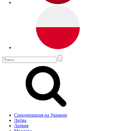
Спецоперация на Украине
Литва
Латвия
Молдова