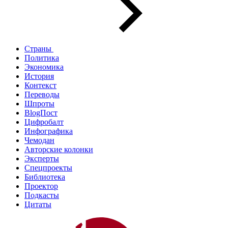
Страны
Политика
Экономика
История
Контекст
Переводы
Шпроты
BlogПост
Цифробалт
Инфографика
Чемодан
Авторские колонки
Эксперты
Спецпроекты
Библиотека
Проектор
Подкасты
Цитаты