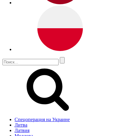
Спецоперация на Украине
Литва
Латвия
Молдова