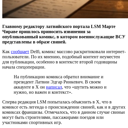
Главному редактору латвийского портала LSM Марте
Чираве пришлось приносить извинения за
опубликованный комикс, в котором военнослужащие ВСУ
представлены в образе свиней.
Как
сообщает
Delfi, комикс массово раскритиковали интернет-
пользователи. По их мнению, подобный контент неуместен
для публикации, особенно в контексте второй годовщины
начала спецоперации.
На публикацию комикса обратил внимание и
президент Латвии Эдгар Ринкевич. В своем
аккаунте в X он
написал
, что «шутить можно и
нужно, но важен и контекст».
Сперва редакция LSM попыталась объяснить в X, что в
комиксе есть легенда о происхождении свиней, как и в других
комиксах франшизы. Отмечалось, что в данном случае свиньи
могут быть строителями, пассажирами поездов или
участниками спортивных игр.