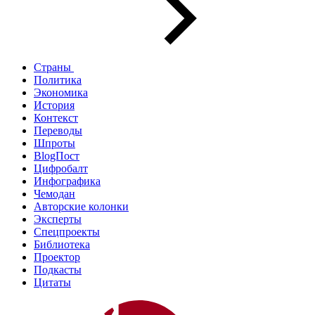
Страны
Политика
Экономика
История
Контекст
Переводы
Шпроты
BlogПост
Цифробалт
Инфографика
Чемодан
Авторские колонки
Эксперты
Спецпроекты
Библиотека
Проектор
Подкасты
Цитаты