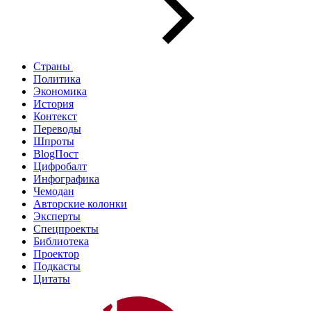
Страны
Политика
Экономика
История
Контекст
Переводы
Шпроты
BlogПост
Цифробалт
Инфографика
Чемодан
Авторские колонки
Эксперты
Спецпроекты
Библиотека
Проектор
Подкасты
Цитаты