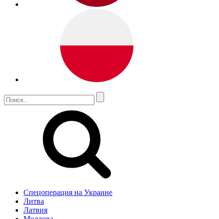
Спецоперация на Украине
Литва
Латвия
Молдова