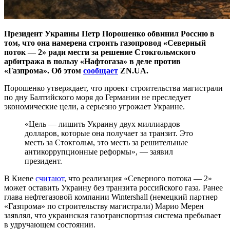
Президент Украины Петр Порошенко обвинил Россию в
том, что она намерена строить газопровод «Северный
поток — 2» ради мести за решение Стокгольмского
арбитража в пользу «Нафтогаза» в деле против
«Газпрома». Об этом
сообщает
ZN.UA.
Порошенко утверждает, что проект строительства магистрали
по дну Балтийского моря до Германии не преследует
экономические цели, а серьезно угрожает Украине.
«Цель — лишить Украину двух миллиардов
долларов, которые она получает за транзит. Это
месть за Стокгольм, это месть за решительные
антикоррупционные реформы», — заявил
президент.
В Киеве
считают
, что реализация «Северного потока — 2»
может оставить Украину без транзита российского газа. Ранее
глава нефтегазовой компании Wintershall (немецкий партнер
«Газпрома» по строительству магистрали) Марио Мерен
заявлял, что украинская газотранспортная система пребывает
в удручающем состоянии.