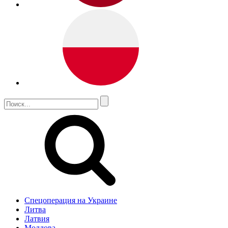
Спецоперация на Украине
Литва
Латвия
Молдова