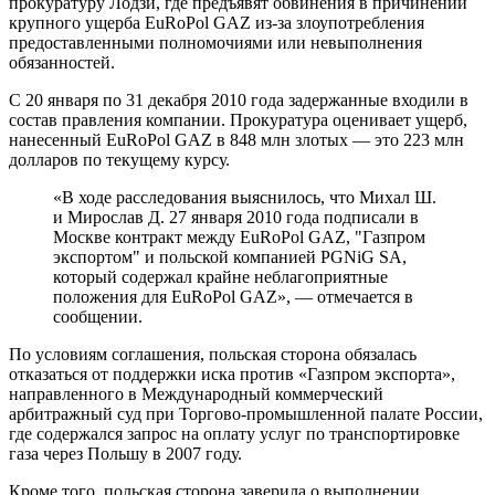
прокуратуру Лодзи, где предъявят обвинения в причинении
крупного ущерба EuRoPol GAZ из-за злоупотребления
предоставленными полномочиями или невыполнения
обязанностей.
С 20 января по 31 декабря 2010 года задержанные входили в
состав правления компании. Прокуратура оценивает ущерб,
нанесенный EuRoPol GAZ в 848 млн злотых — это 223 млн
долларов по текущему курсу.
«В ходе расследования выяснилось, что Михал Ш.
и Мирослав Д. 27 января 2010 года подписали в
Москве контракт между EuRoPol GAZ, "Газпром
экспортом" и польской компанией PGNiG SA,
который содержал крайне неблагоприятные
положения для EuRoPol GAZ», — отмечается в
сообщении.
По условиям соглашения, польская сторона обязалась
отказаться от поддержки иска против «Газпром экспорта»,
направленного в Международный коммерческий
арбитражный суд при Торгово-промышленной палате России,
где содержался запрос на оплату услуг по транспортировке
газа через Польшу в 2007 году.
Кроме того, польская сторона заверила о выполнении