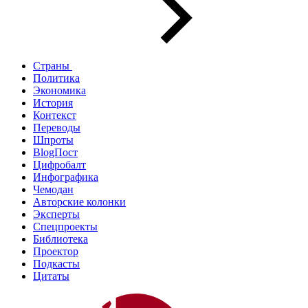
Страны
Политика
Экономика
История
Контекст
Переводы
Шпроты
BlogПост
Цифробалт
Инфографика
Чемодан
Авторские колонки
Эксперты
Спецпроекты
Библиотека
Проектор
Подкасты
Цитаты