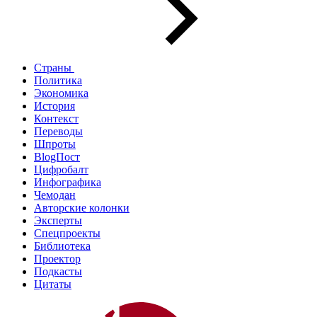
Страны
Политика
Экономика
История
Контекст
Переводы
Шпроты
BlogПост
Цифробалт
Инфографика
Чемодан
Авторские колонки
Эксперты
Спецпроекты
Библиотека
Проектор
Подкасты
Цитаты